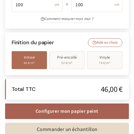
×
cm
cm
Comment mesurer mon mur ?
Finition du papier
Aide au choix
Intissé
Pré-encollé
Vinyle
46 €/m²
52 €/m²
74 €/m²
46,00 €
Total TTC
Configurer mon papier peint
Commander un échantillon