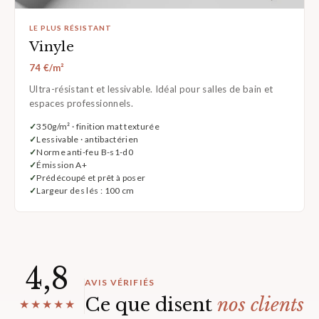
LE PLUS RÉSISTANT
Vinyle
74 €/m²
Ultra-résistant et lessivable. Idéal pour salles de bain et
espaces professionnels.
350g/m² · finition mat texturée
Lessivable · antibactérien
Norme anti-feu B-s1-d0
Émission A+
Prédécoupé et prêt à poser
Largeur des lés : 100 cm
4,8
AVIS VÉRIFIÉS
Ce que disent
nos clients
★★★★★