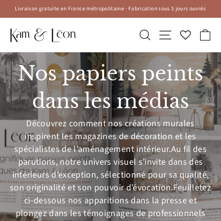
Passer
Livraison gratuite en France métropolitaine · Fabrication sous 5 jours ouvrés
au
Diaporama
contenu
Pause
Rechercher
Navigation
Pa
Nos papiers peints
dans les médias
Découvrez comment nos créations murales
inspirent les magazines de décoration et les
spécialistes de l’aménagement intérieur.Au fil des
parutions, notre univers visuel s’invite dans des
intérieurs d’exception, sélectionné pour sa qualité,
son originalité et son pouvoir d’évocation.Feuilletez
ci-dessous nos apparitions dans la presse et
plongez dans les témoignages de professionnels