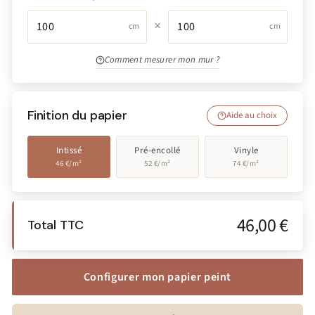
×
cm
cm
Comment mesurer mon mur ?
Finition du papier
Aide au choix
Intissé
Pré-encollé
Vinyle
46 €/m²
52 €/m²
74 €/m²
46,00 €
Total TTC
Configurer mon papier peint