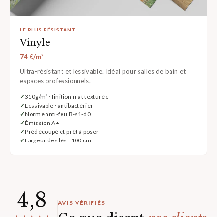
LE PLUS RÉSISTANT
Vinyle
74 €/m²
Ultra-résistant et lessivable. Idéal pour salles de bain et
espaces professionnels.
350g/m² · finition mat texturée
Lessivable · antibactérien
Norme anti-feu B-s1-d0
Émission A+
Prédécoupé et prêt à poser
Largeur des lés : 100 cm
4,8
AVIS VÉRIFIÉS