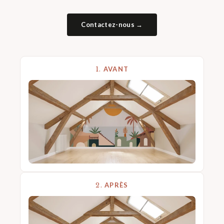
Contactez-nous →
1.
AVANT
2.
APRÈS