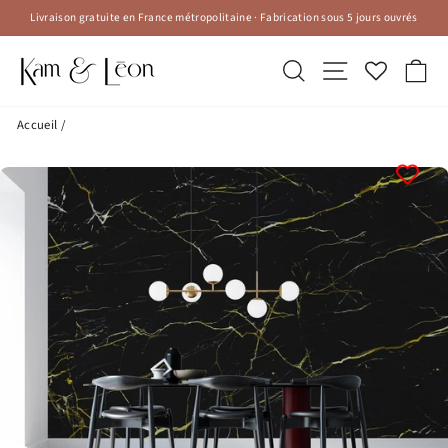
Passer
Livraison gratuite en France métropolitaine · Fabrication sous 5 jours ouvrés
au
Diaporama
contenu
Pause
Rechercher
Navigation
Pa
Accueil
/