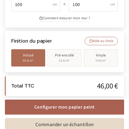
×
cm
cm
Comment mesurer mon mur ?
Finition du papier
Aide au choix
Intissé
Pré-encollé
Vinyle
46 €/m²
52 €/m²
74 €/m²
46,00 €
Total TTC
Configurer mon papier peint
Commander un échantillon