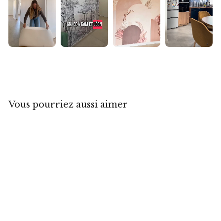
▶
▶
▶
▶
Vous pourriez aussi aimer
Fresque murale peinture
d'une montagne enneigée