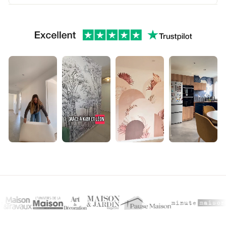
▶
▶
▶
▶