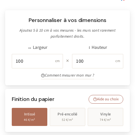
Personnaliser à vos dimensions
Ajoutez 5 à 10 cm à vos mesures - les murs sont rarement
parfaitement droits.
↔ Largeur
↕ Hauteur
×
cm
cm
Comment mesurer mon mur ?
Finition du papier
Aide au choix
Intissé
Pré-encollé
Vinyle
46 €/m²
52 €/m²
74 €/m²