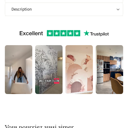
Description
▶
▶
▶
▶
Vous pourriez aussi aimer