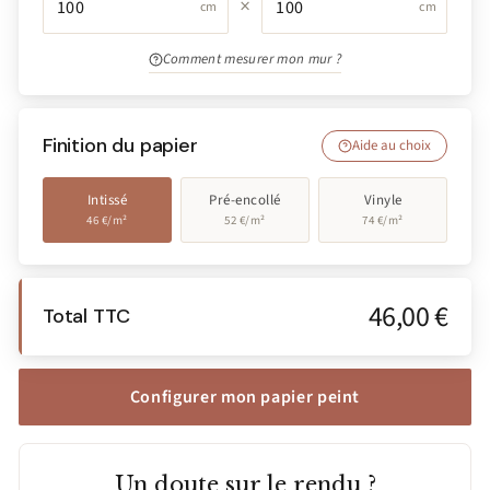
×
cm
cm
Comment mesurer mon mur ?
Finition du papier
Aide au choix
Intissé
Pré-encollé
Vinyle
46 €/m²
52 €/m²
74 €/m²
46,00 €
Total TTC
Configurer mon papier peint
Un doute sur le rendu ?