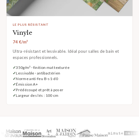
LE PLUS RÉSISTANT
Vinyle
74 €/m²
Ultra-résistant et lessivable. Idéal pour salles de bain et
espaces professionnels.
350g/m² · finition mat texturée
Lessivable · antibactérien
Norme anti-feu B-s1-d0
Émission A+
Prédécoupé et prêt à poser
Largeur des lés : 100 cm