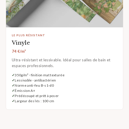
LE PLUS RÉSISTANT
Vinyle
74 €/m²
Ultra-résistant et lessivable. Idéal pour salles de bain et
espaces professionnels.
350g/m² · finition mat texturée
Lessivable · antibactérien
Norme anti-feu B-s1-d0
Émission A+
Prédécoupé et prêt à poser
Largeur des lés : 100 cm