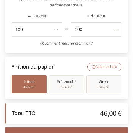
parfaitement droits.
↔ Largeur
↕ Hauteur
×
cm
cm
Comment mesurer mon mur ?
Finition du papier
Aide au choix
Intissé
Pré-encollé
Vinyle
46 €/m²
52 €/m²
74 €/m²
46,00 €
Total TTC