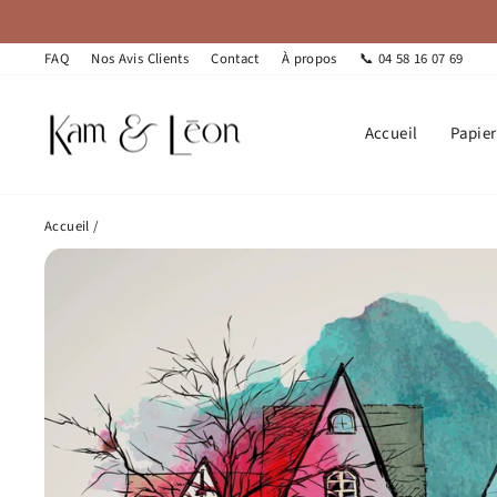
Passer
au
contenu
FAQ
Nos Avis Clients
Contact
À propos
📞 04 58 16 07 69
Accueil
Papie
Accueil
/