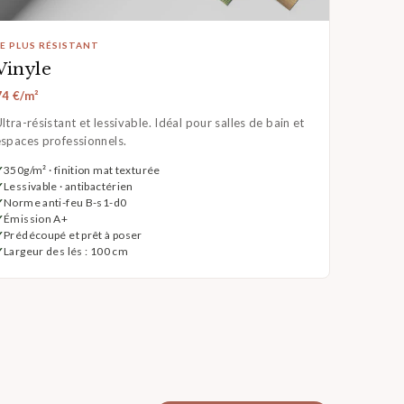
LE PLUS RÉSISTANT
Vinyle
74 €/m²
ltra-résistant et lessivable. Idéal pour salles de bain et
espaces professionnels.
350g/m² · finition mat texturée
Lessivable · antibactérien
Norme anti-feu B-s1-d0
Émission A+
Prédécoupé et prêt à poser
Largeur des lés : 100 cm