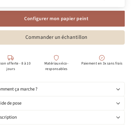
Configurer mon papier peint
Commander un échantillon
ison offerte - 8 à 10
Matériaux éco-
Paiement en 3x sans frais
jours
responsables
mment ça marche ?
ide de pose
scription