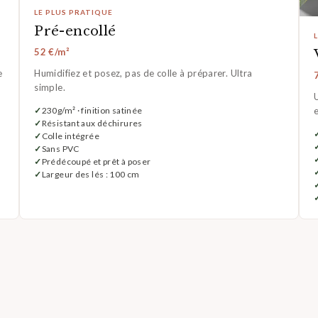
LE PLUS PRATIQUE
Pré-encollé
52 €/m²
e
Humidifiez et posez, pas de colle à préparer. Ultra
simple.
U
230g/m² · finition satinée
Résistant aux déchirures
Colle intégrée
Sans PVC
Prédécoupé et prêt à poser
Largeur des lés : 100 cm