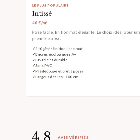
LE PLUS POPULAIRE
Intissé
46 €/m²
Pose facile, finition mat élégante. Le choix idéal pour un
première pose.
210g/m² · finition lisse mat
Encres écologiques A+
Lavable et durable
Sans PVC
Prédécoupé et prêt à poser
Largeur des lés : 100 cm
4,8
AVIS VÉRIFIÉS