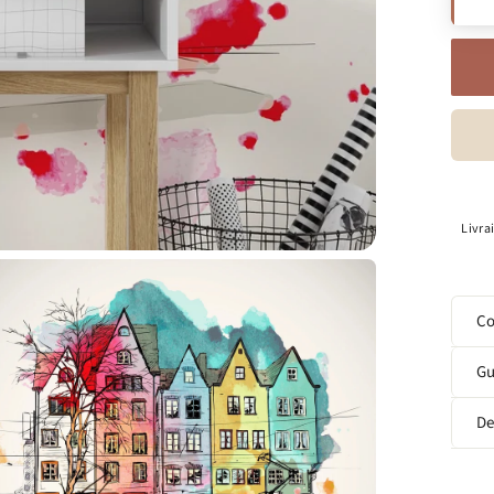
Livra
Co
Gu
De