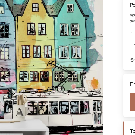
Pe
Ajo
dro
↔ 
Fi
T