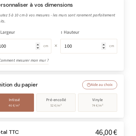
rsonnaliser à vos dimensions
utez 5 à 10 cm à vos mesures - les murs sont rarement parfaitement
its.
Largeur
↕ Hauteur
×
cm
cm
Comment mesurer mon mur ?
nition du papier
Aide au choix
Intissé
Pré-encollé
Vinyle
46 €/m²
52 €/m²
74 €/m²
46,00 €
otal TTC