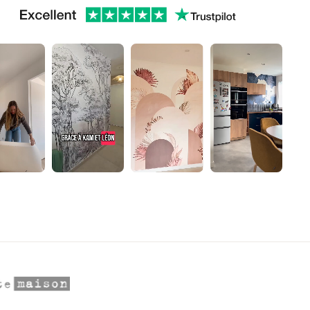
▶
▶
▶