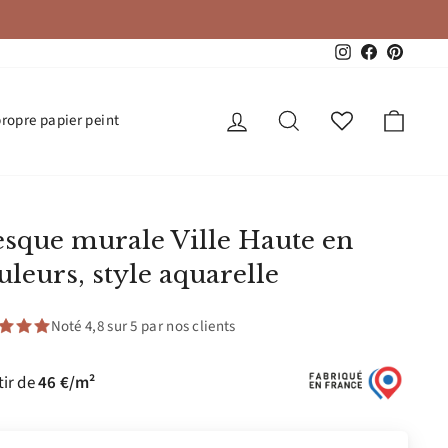
Instagram
Facebook
Pinteres
Se connecter
Rechercher
Panie
propre papier peint
esque murale Ville Haute en
leurs, style aquarelle
Noté 4,8 sur 5 par nos clients
tir de
46 €/m²