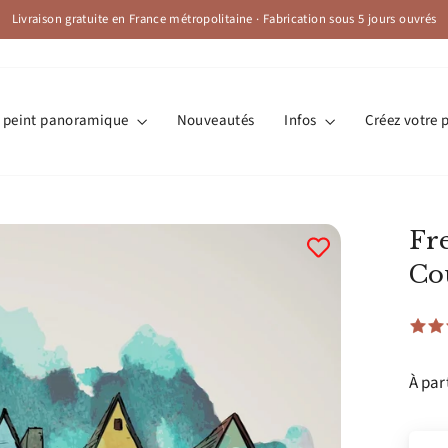
Livraison gratuite en France métropolitaine · Fabrication sous 5 jours ouvrés
Diaporama
Pause
r peint panoramique
Nouveautés
Infos
Créez votre 
Fr
Cou
À par