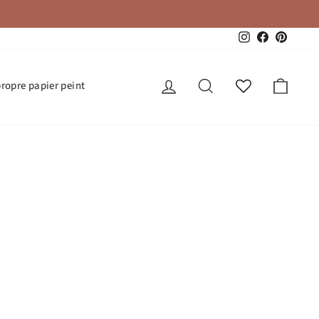
Instagram
Facebook
Pinteres
Se connecter
Rechercher
Panie
propre papier peint