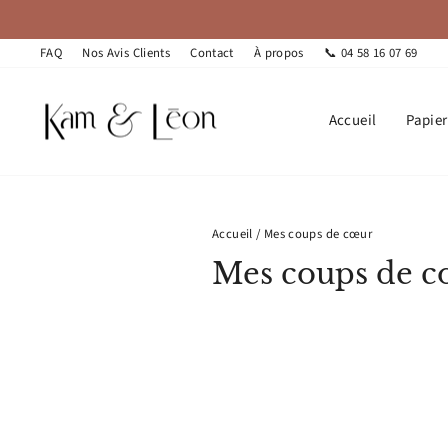
Passer
au
contenu
FAQ
Nos Avis Clients
Contact
À propos
📞 04 58 16 07 69
Accueil
Papie
Accueil
/
Mes coups de cœur
Mes coups de 