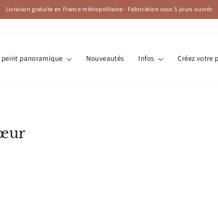
Livraison gratuite en France métropolitaine · Fabrication sous 5 jours ouvrés
Diaporama
Pause
r peint panoramique
Nouveautés
Infos
Créez votre 
cœur