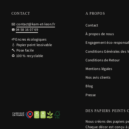
CONTACT
A PROPOS
📧
contact@kam-et-leon.fr
Contact
☎️
04 58 16 07 69
À propos de nous
🌱Encres écologiques
Engagement éco-responsa
💧 Papier peint lessivable
🔨 Pose facile
Conditions Générales des 
♻️ 100 % recyclable
Conditions de Retour
Mentions légales
Nos avis clients
Blog
Presse
DES PAPIERS PEINTS 
Nous créons des papiers pe
Chaque décor est conçu à p