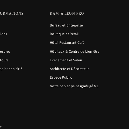
FORMATIONS
KAM & LÉON PRO
Bureau et Entreprise
tions
Boutique et Retail
Hôtel Restaurant Café
esures
Hôpitaux & Centre de bien être
etours
Évenement et Salon
pier choisir ?
Architecte et Décorateur
Espace Public
Notre papier peint ignifugé M1
t