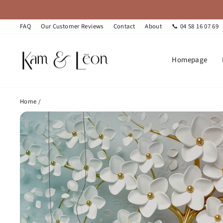
Skip
to
content
FAQ
Our Customer Reviews
Contact
About
📞 04 58 16 07 69
Homepage
Home
/