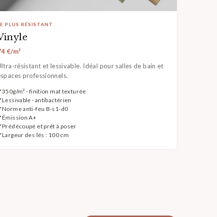
LE PLUS RÉSISTANT
Vinyle
74 €/m²
ltra-résistant et lessivable. Idéal pour salles de bain et
espaces professionnels.
350g/m² · finition mat texturée
Lessivable · antibactérien
Norme anti-feu B-s1-d0
Émission A+
Prédécoupé et prêt à poser
Largeur des lés : 100 cm