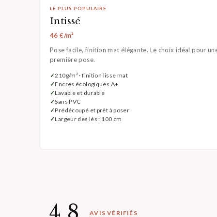
LE PLUS POPULAIRE
Intissé
46 €/m²
Pose facile, finition mat élégante. Le choix idéal pour un
première pose.
210g/m² · finition lisse mat
Encres écologiques A+
Lavable et durable
Sans PVC
Prédécoupé et prêt à poser
Largeur des lés : 100 cm
4,8
AVIS VÉRIFIÉS