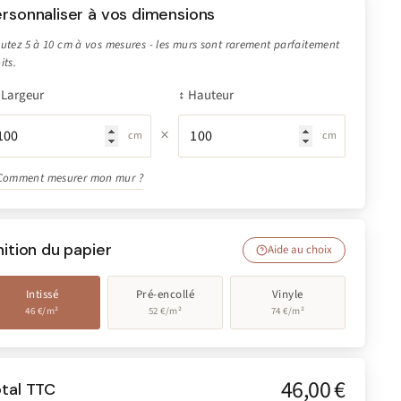
rsonnaliser à vos dimensions
utez 5 à 10 cm à vos mesures - les murs sont rarement parfaitement
its.
Largeur
↕ Hauteur
×
cm
cm
Comment mesurer mon mur ?
nition du papier
Aide au choix
Intissé
Pré-encollé
Vinyle
46 €/m²
52 €/m²
74 €/m²
46,00 €
otal TTC