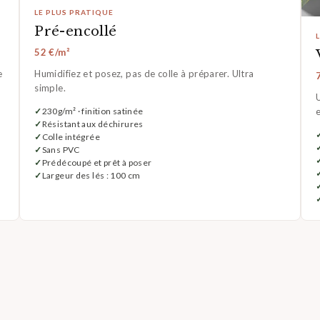
LE PLUS PRATIQUE
Pré-encollé
52 €/m²
e
Humidifiez et posez, pas de colle à préparer. Ultra
simple.
U
230g/m² · finition satinée
Résistant aux déchirures
Colle intégrée
Sans PVC
Prédécoupé et prêt à poser
Largeur des lés : 100 cm