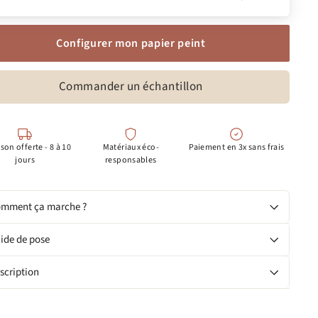
Configurer mon papier peint
Commander un échantillon
ison offerte - 8 à 10
Matériaux éco-
Paiement en 3x sans frais
jours
responsables
mment ça marche ?
ide de pose
scription