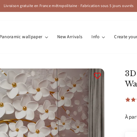
Livraison gratuite en France métropolitaine · Fabrication sous 5 jours ouvrés
Pause
slideshow
Panoramic wallpaper
New Arrivals
Info
Create you
3D
Wa
À par