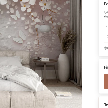
Pe
Ajo
dro
↔ 
Fi
T