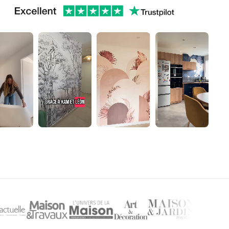
▶
▶
▶