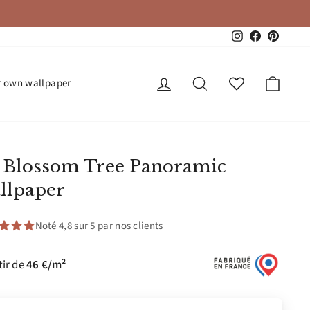
Instagram
Facebook
Pinteres
Log in
Search
Cart
r own wallpaper
 Blossom Tree Panoramic
llpaper
Noté 4,8 sur 5 par nos clients
tir de
46 €/m²