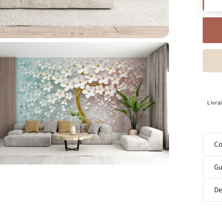
Livra
Co
Gu
De