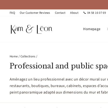
Skip
to
content
FAQ
Our Customer Reviews
Contact
About
📞 04 58 16 07 69
Homepage
Home
/
Collections
/
Professional and public sp
Aménagez un lieu professionnel avec un décor mural sur m
restaurants, boutiques, bureaux, cabinets, espaces d’accu
peint panoramique adapté aux dimensions du mur et fabr