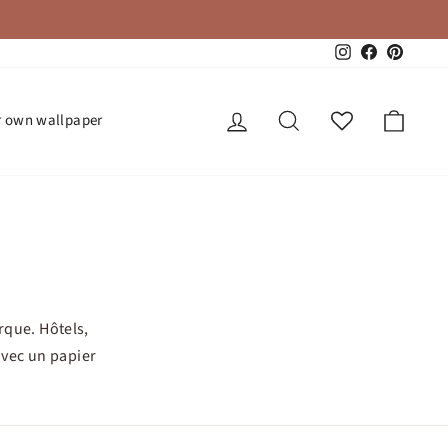
Instagram
Facebook
Pinteres
Log in
Search
Cart
r own wallpaper
rque. Hôtels,
avec un papier