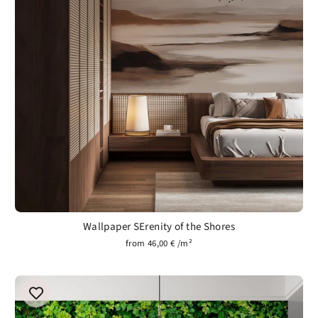
Wallpaper SErenity of the Shores
from 46,00 € /m²