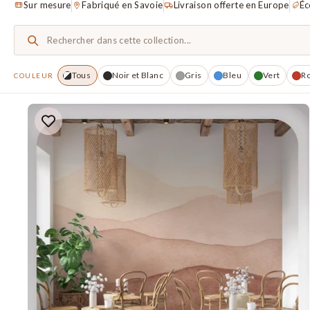
Sur mesure
Fabriqué en Savoie
Livraison offerte en Europe
Éc
Tous
Noir et Blanc
Gris
Bleu
Vert
R
COULEUR