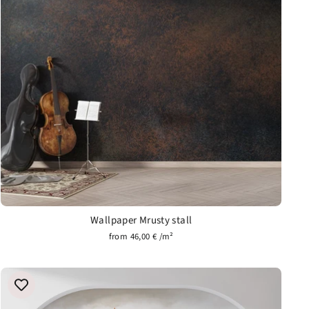
Wallpaper Mrusty stall
from 46,00 € /m²