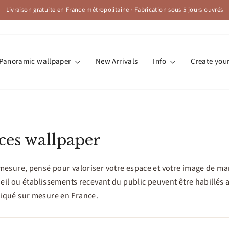
Livraison gratuite en France métropolitaine · Fabrication sous 5 jours ouvrés
Pause
slideshow
Panoramic wallpaper
New Arrivals
Info
Create you
aces wallpaper
esure, pensé pour valoriser votre espace et votre image de ma
eil ou établissements recevant du public peuvent être habillés 
iqué sur mesure en France.