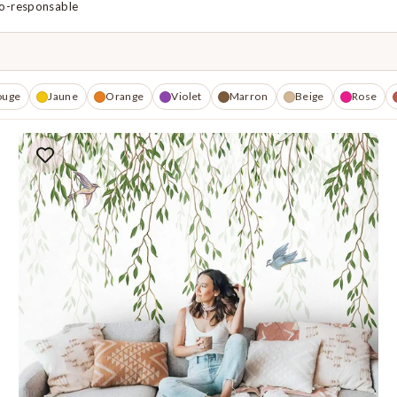
o-responsable
ouge
Jaune
Orange
Violet
Marron
Beige
Rose