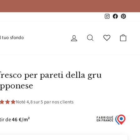
Instagram
Facebook
Pinteres
Accedi
Cerca
Carrel
l tuo sfondo
resco per pareti della gru
apponese
Noté 4,8 sur 5 par nos clients
tir de
46 €/m²