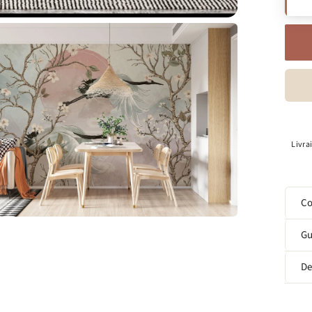
Livra
Co
Gu
De