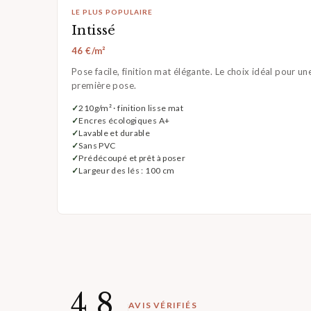
LE PLUS POPULAIRE
Intissé
46 €/m²
Pose facile, finition mat élégante. Le choix idéal pour un
première pose.
210g/m² · finition lisse mat
Encres écologiques A+
Lavable et durable
Sans PVC
Prédécoupé et prêt à poser
Largeur des lés : 100 cm
4,8
AVIS VÉRIFIÉS