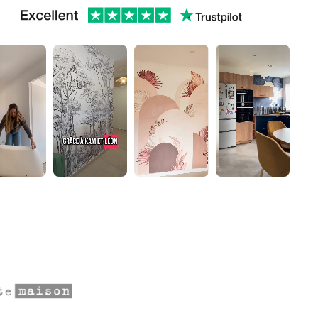
▶
▶
▶