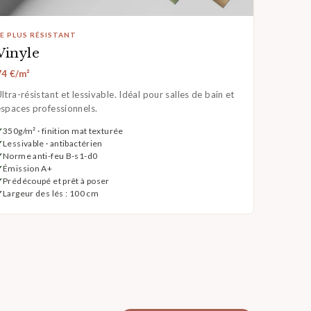
LE PLUS RÉSISTANT
Vinyle
74 €/m²
ltra-résistant et lessivable. Idéal pour salles de bain et
espaces professionnels.
350g/m² · finition mat texturée
Lessivable · antibactérien
Norme anti-feu B-s1-d0
Émission A+
Prédécoupé et prêt à poser
Largeur des lés : 100 cm