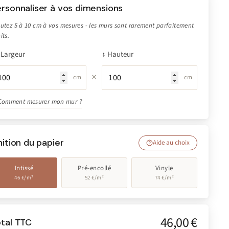
rsonnaliser à vos dimensions
utez 5 à 10 cm à vos mesures - les murs sont rarement parfaitement
its.
Largeur
↕ Hauteur
×
cm
cm
Comment mesurer mon mur ?
nition du papier
Aide au choix
Intissé
Pré-encollé
Vinyle
46 €/m²
52 €/m²
74 €/m²
46,00 €
otal TTC