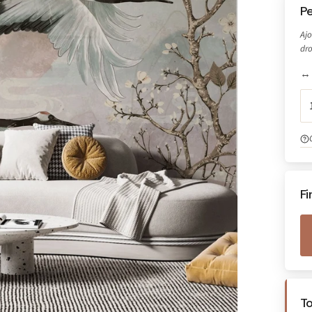
Pe
Ajo
dro
↔ 
Fi
T