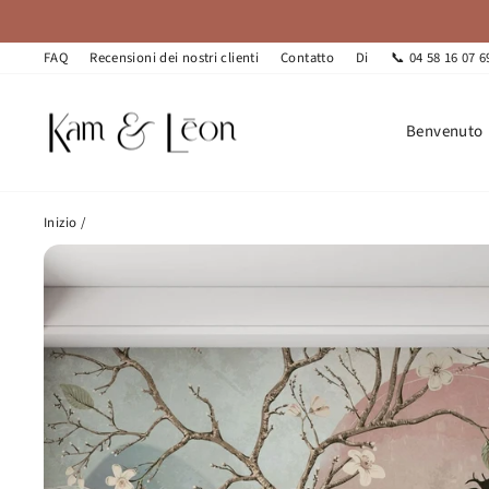
Vai
direttamente
ai
FAQ
Recensioni dei nostri clienti
Contatto
Di
📞 04 58 16 07 6
contenuti
Benvenuto
Inizio
/