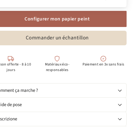
Configurer mon papier peint
Commander un échantillon
ison offerte - 8 à 10
Matériaux éco-
Paiement en 3x sans frais
jours
responsables
mment ça marche ?
ide de pose
scrizione