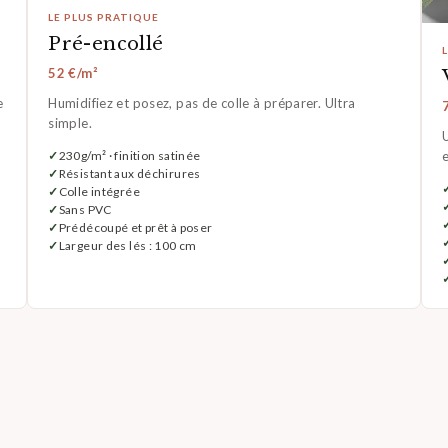
LE PLUS PRATIQUE
Pré-encollé
52 €/m²
e
Humidifiez et posez, pas de colle à préparer. Ultra
simple.
U
230g/m² · finition satinée
Résistant aux déchirures
Colle intégrée
Sans PVC
Prédécoupé et prêt à poser
Largeur des lés : 100 cm